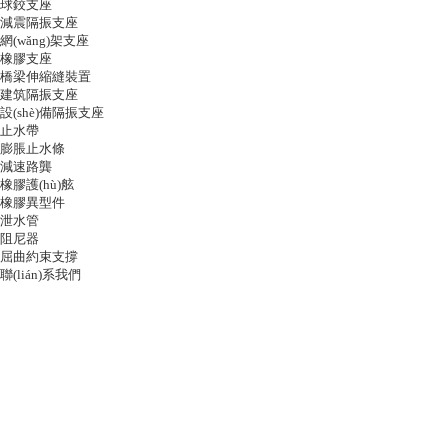
球鉸支座
減震隔振支座
網(wǎng)架支座
橡膠支座
橋梁伸縮縫裝置
建筑隔振支座
設(shè)備隔振支座
止水帶
膨脹止水條
減速路龔
橡膠護(hù)舷
橡膠異型件
泄水管
阻尼器
屈曲約束支撐
聯(lián)系我們