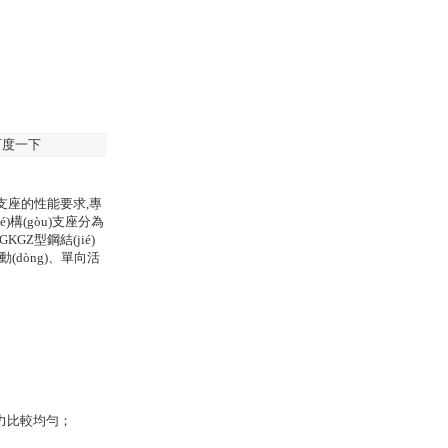
百度一下
支座
的性能要求,專
ié)構(gòu)支座分為
GKGZ型鋼結(jié)
(dòng)、單向活
反力比較均勻；