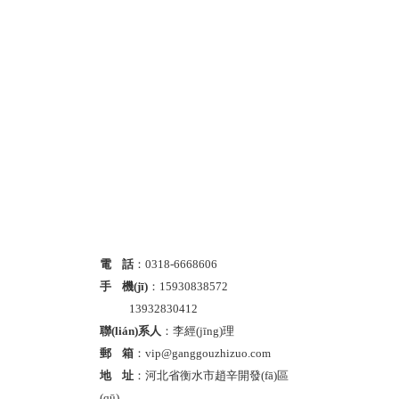
電 話
：0318-6668606
手 機(jī)
：15930838572
13932830412
聯(lián)系人
：李經(jīng)理
郵 箱
：vip@ganggouzhizuo.com
地 址
：河北省衡水市趙辛開發(fā)區
(qū)