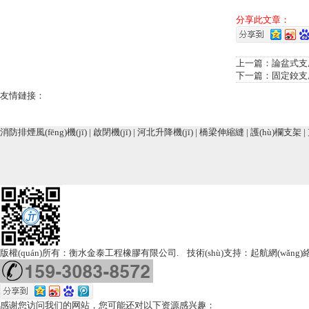
分享此文章：
上一篇：
論盆式支
下一篇：
固定鉸支
友情鏈接：
消防排煙風(fēng)機(jī)
|
啟閉機(jī)
|
河北升降機(jī)
|
橋梁伸縮縫
|
護(hù)欄支架
|
版權(quán)所有：衡水金泰工程橡膠有限公司. 技術(shù)支持：
起航網(wǎng)絡(
感谢您访问我们的网站，您可能还对以下资源感兴趣：