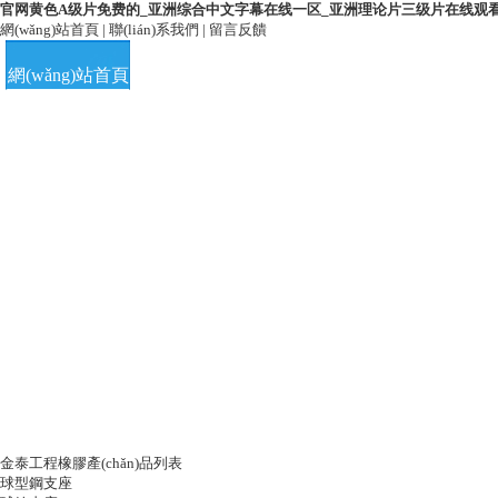
官网黄色A级片免费的_亚洲综合中文字幕在线一区_亚洲理论片三级片在线观
網(wǎng)站首頁
|
聯(lián)系我們
|
留言反饋
網(wǎng)站首頁
公司簡介
留言中心
聯(lián)
金泰工程橡膠產(chǎn)品列表
球型鋼支座