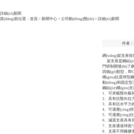
詳細(xì)新聞
當(dāng)前位置：
首頁
>
新聞中心
>
公司動(dòng)態(tài)
> 詳細(xì)新聞
作者：
網(wǎng)架
支座
按
架
支座
是鋼結(j
門研制開發(fā)了鋼結
四個(gè)類型，
構(gòu)抗震
球型
動(dòng)和固定型三
鋼結(jié)構(gòu
1、可承載豎向載荷
2、具有抗豎向拉力的
3、具有抗水平力的
4、可適應(yīng
5、可適應(yīng
6、減震支座具有良
7、支座通過球
8、支座不用橡膠承