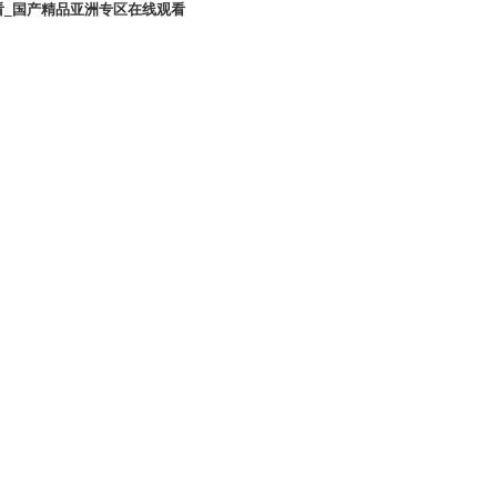
看_国产精品亚洲专区在线观看
產(chǎn)品展示
新聞中心
系我們