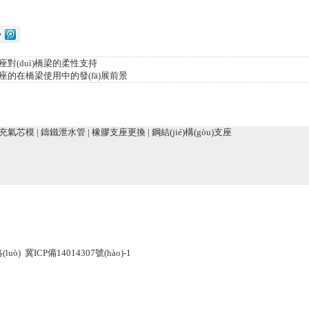
座對(duì)橋梁的柔性支持
座的在橋梁使用中的發(fā)展前景
充氣芯模
|
鑄鐵泄水管
|
橡膠支座更換
|
鋼結(jié)構(gòu)支座
luò)
冀ICP備14014307號(hào)-1