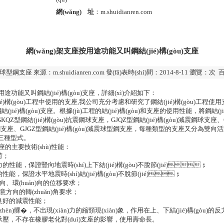
網(wǎng) 址
：m.shuidianren.com
網(wǎng)架支座按用途功能又叫鋼結(jié)構(gòu)支座
球型鋼支座
來源：
m.shuidianren.com
發(fā)表時(shí)間：2014-8-11 瀏覽：次
用途功能又叫鋼結(jié)構(gòu)
支座
，詳細(xì)介紹如下：
ié)構(gòu)工程中使用的
支座
,我公司充分考慮和研究了鋼結(jié)構(gòu)工程使用
(jié)構(gòu)支座。根據(jù)工程的結(jié)構(gòu)和支座的使用性能，將鋼結(j
即GKQZ型鋼結(jié)構(gòu)抗震鋼球支座，GJQZ型鋼結(jié)構(gòu)減震鋼球支座、
鋼支座
、GJGZ型鋼結(jié)構(gòu)減震
球型鋼支座
，每種類型的支座又分為雙向活動
種型式。
)支座的主要技術(shù)性能：
；
性能，保證豎向地震時(shí)上下結(jié)構(gòu)不脫節(jié)；
性能，保證水平地震時(shí)結(jié)構(gòu)不脫節(jié)；
)徑向、環(huán)向的位移要求；
)任意方向的轉(zhuǎn)角要求；
好的減震性能；
面?zhèn)髁�，不出現(xiàn)力的縮頸現(xiàn)象，作用在上、下結(jié)構(gòu)的
壓，不存在橡膠老化對(duì)支座的影響，使用壽命長。